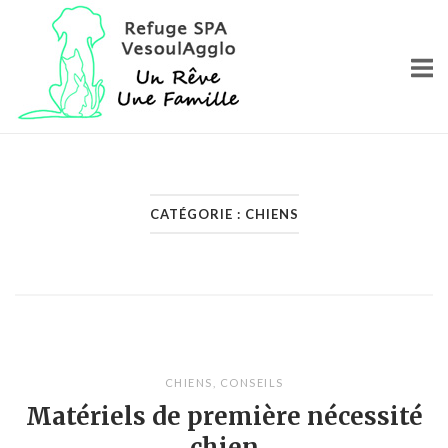
Skip
Home
to
content
CATÉGORIE :
CHIENS
CHIENS
,
CONSEILS
Matériels de première nécessité
chien