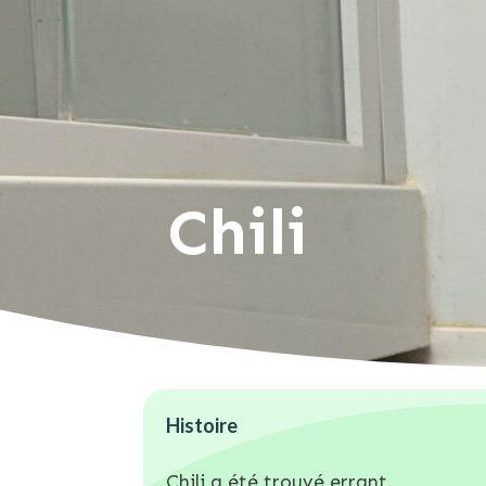
Chili
Histoire
Chili a été trouvé errant.