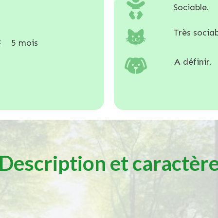
Sociable.
Très sociab
:
5 mois
A définir.
Description et caractèr