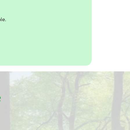
le.
e