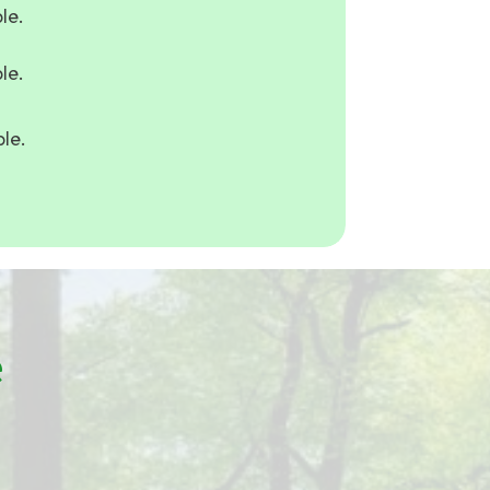
le.
le.
le.
e