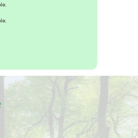
le.
le.
e