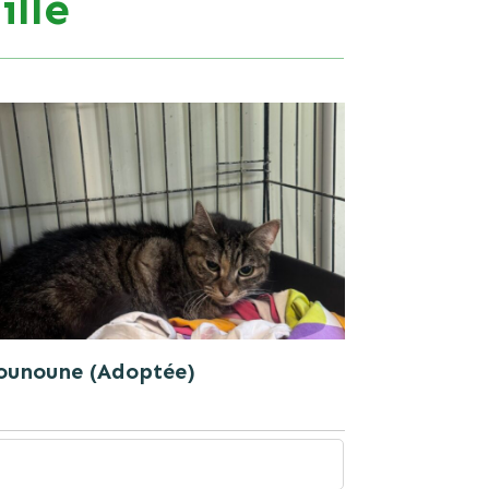
lle
ounoune (Adoptée)