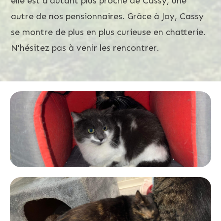
elle est d'autant plus proche de Cassy, une
autre de nos pensionnaires. Grâce à Joy, Cassy
se montre de plus en plus curieuse en chatterie.
N'hésitez pas à venir les rencontrer.