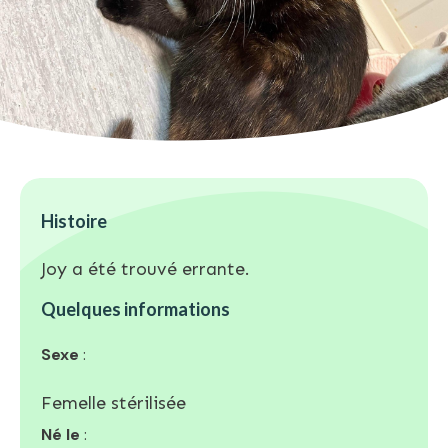
Histoire
Joy a été trouvé errante.
Quelques informations
Sexe
:
Femelle stérilisée
Né le
: