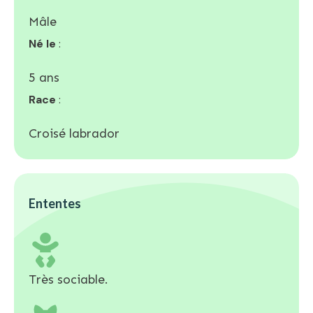
Mâle
Né le
:
5 ans
Race
:
Croisé labrador
Ententes
Très sociable.