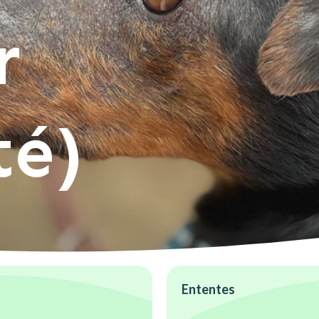
r
té)
Ententes