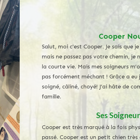
Cooper Nou
Salut, moi c'est Cooper. Je sais que j
mais ne passez pas votre chemin, je n
la courte vie. Mais mes soigneurs m’
pas forcément méchant ! Grâce a eu j
soigné, câliné, choyé! J’ai hâte de c
famille.
Ses Soigneur
Cooper est très marqué à la fois ph
passé. Cooper est un petit chien très