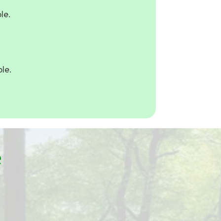
le.
le.
e