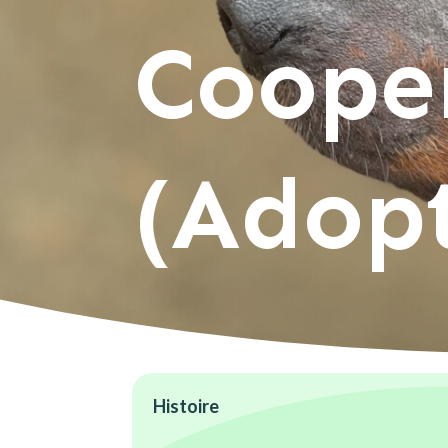
Coope
(Adop
Histoire