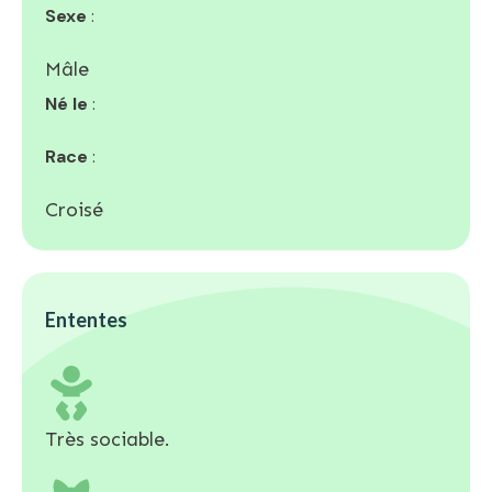
Sexe
:
Mâle
Né le
:
Race
:
Croisé
Ententes
Très sociable.