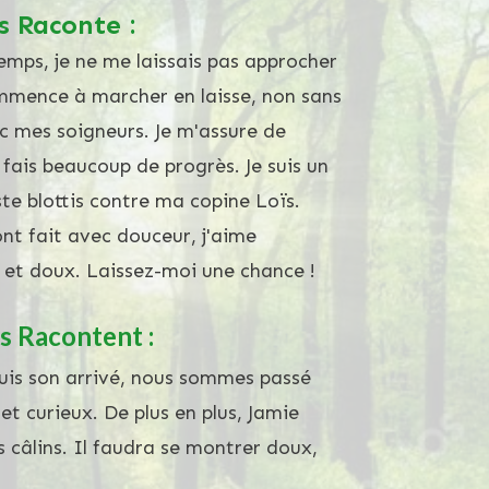
s Raconte :
emps, je ne me laissais pas approcher
ommence à marcher en laisse, non sans
c mes soigneurs. Je m'assure de
 fais beaucoup de progrès. Je suis un
este blottis contre ma copine Loïs.
sont fait avec douceur, j'aime
 et doux. Laissez-moi une chance !
s Racontent :
uis son arrivé, nous sommes passé
et curieux. De plus en plus, Jamie
es câlins. Il faudra se montrer doux,