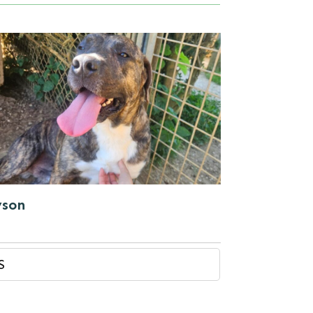
yson
S