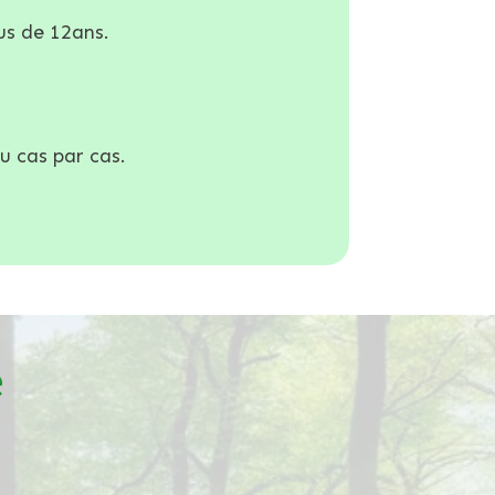
us de 12ans.
u cas par cas.
e