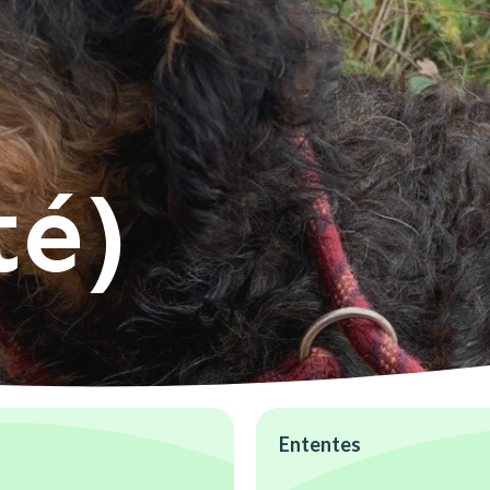
té)
Ententes