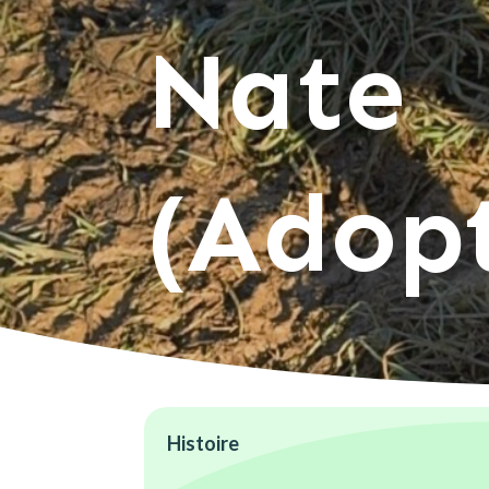
Nate
(Adop
Histoire