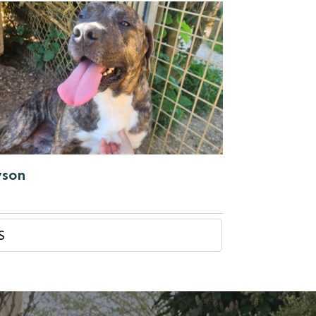
yson
S