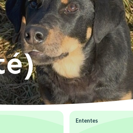
té)
Ententes