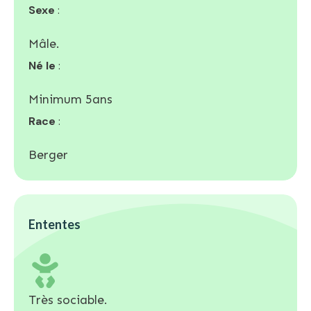
Sexe
:
Mâle.
Né le
:
Minimum 5ans
Race
:
Berger
Ententes
Très sociable.