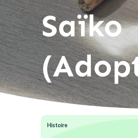
Saïko
(Adop
Histoire