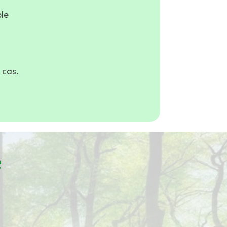
ble
 cas.
e