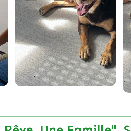
 Rêve, Une Famille", S