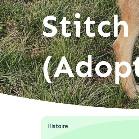
Stitch
(Adop
Histoire