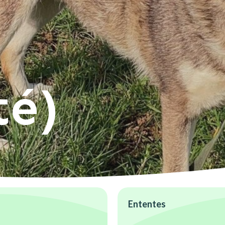
té)
Ententes