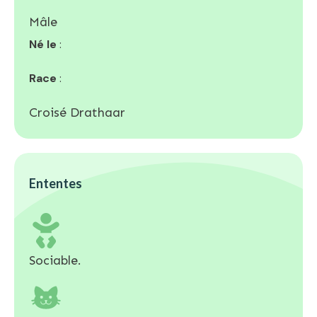
Mâle
Né le
:
Race
:
Croisé Drathaar
Ententes
Sociable.